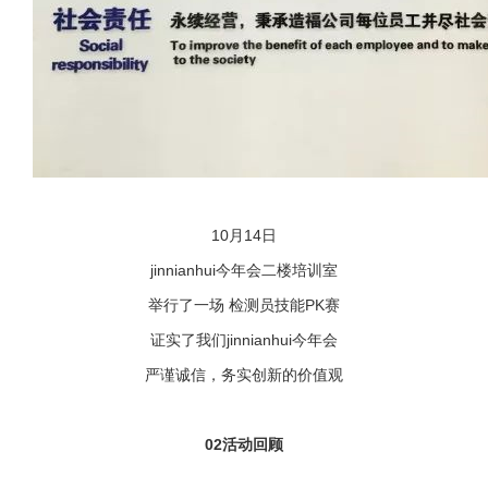
10月14日
jinnianhui今年会二楼培训室
举行了一场 检测员技能PK赛
证实了我们jinnianhui今年会
严谨诚信，务实创新的价值观
02活动回顾