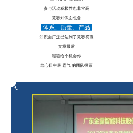
参与活动积极性也非常高
竞赛知识面包含
体系、质量、产品
知识面广泛已达到了竞赛初衷
文章最后
霸霸给个机会你
给心目中最 霸气 的团队投票