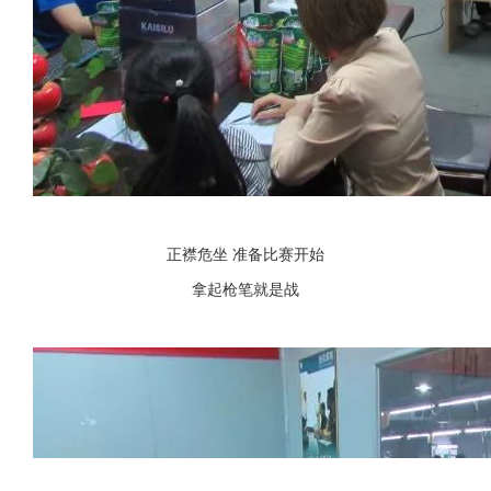
正襟危坐 准备比赛开始
拿起枪笔就是战