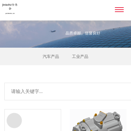
汽车产品
工业产品