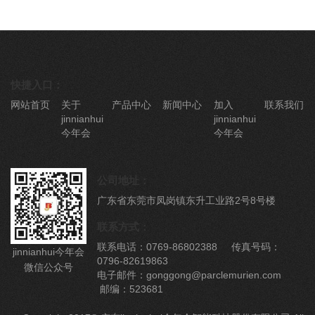
快捷入口：
网站首页
关于
产品中心
新闻中心
加入
联系我们
jinnianhui
jinnianhui
今年会
今年会
公司地址：
广东省东莞市凤岗镇东升工业路2号8号楼
联系方式：
联系电话：0769-86802388 传真号码：
jinnianhui今年会
0796-82619863
微信公众号
电子邮件：gonggong@parclemurien.com
邮编：523681