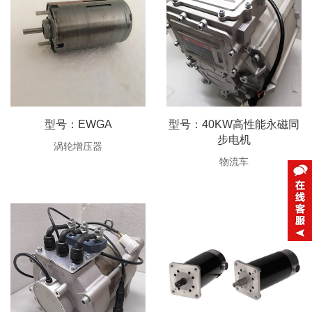
型号：EWGA
型号：40KW高性能永磁同
步电机
涡轮增压器
物流车