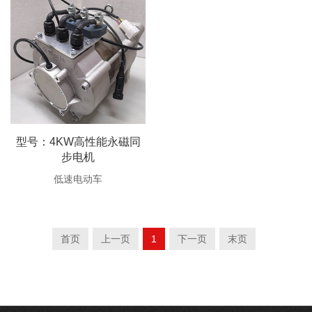
型号：4KW高性能永磁同
步电机
低速电动车
首页
上一页
1
下一页
末页