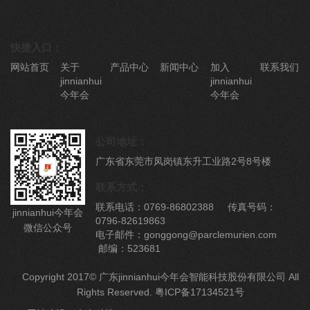
快捷入口：
网站首页
关于
产品中心
新闻中心
加入
联系我们
jinnianhui
jinnianhui
今年会
今年会
公司地址：
广东省东莞市凤岗镇东升工业路2号8号楼
联系方式：
联系电话：0769-86802388 传真号码：
jinnianhui今年会
0796-82619863
微信公众号
电子邮件：gonggong@parclemurien.com
邮编：523681
Copyright 2017© 广东jinnianhui今年会智能科技股份有限公司 All
Rights Reserved.
粤ICP备17134521号